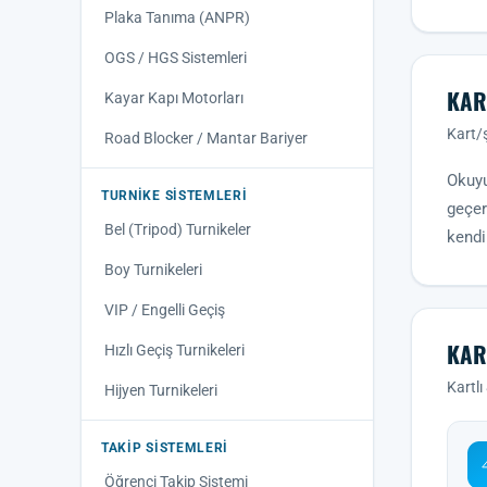
Plaka Tanıma (ANPR)
OGS / HGS Sistemleri
KAR
Kayar Kapı Motorları
Kart/ş
Road Blocker / Mantar Bariyer
Okuyuc
TURNIKE SISTEMLERI
geçer
Bel (Tripod) Turnikeler
kendi
Boy Turnikeleri
VIP / Engelli Geçiş
KAR
Hızlı Geçiş Turnikeleri
Kartlı
Hijyen Turnikeleri
TAKIP SISTEMLERI
Öğrenci Takip Sistemi