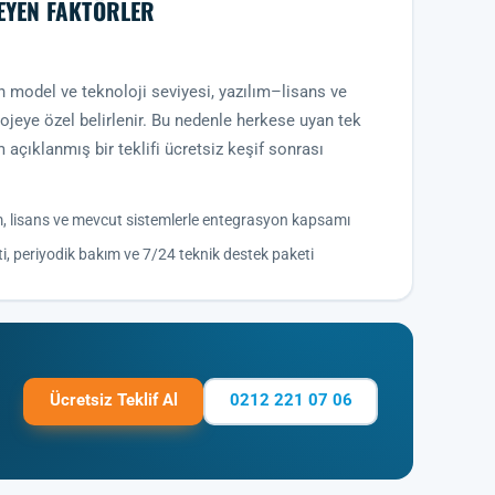
LEYEN FAKTÖRLER
en model ve teknoloji seviyesi, yazılım–lisans ve
jeye özel belirlenir. Bu nedenle herkese uyan tek
 açıklanmış bir teklifi ücretsiz keşif sonrası
m, lisans ve mevcut sistemlerle entegrasyon kapsamı
i, periyodik bakım ve 7/24 teknik destek paketi
Ücretsiz Teklif Al
0212 221 07 06