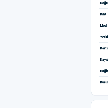
Doğr
Kilit
Mod
Yetki
Kart 
Kayıt
Bağl
Kuru