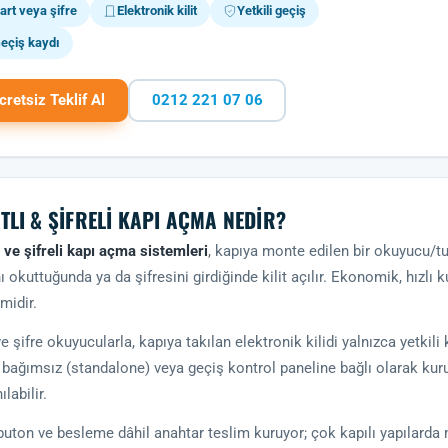
art veya şifre
Elektronik kilit
Yetkili geçiş
eçiş kaydı
cretsiz Teklif Al
0212 221 07 06
TLI & ŞIFRELI KAPI AÇMA NEDIR?
ı ve şifreli kapı açma sistemleri
, kapıya monte edilen bir okuyucu/tuş 
nı okuttuğunda ya da şifresini girdiğinde kilit açılır. Ekonomik, hızlı 
midir.
ve şifre okuyucularla, kapıya takılan elektronik kilidi yalnızca yetkili 
, bağımsız (standalone) veya geçiş kontrol paneline bağlı olarak ku
ılabilir.
, buton ve besleme dâhil anahtar teslim kuruyor; çok kapılı yapılard