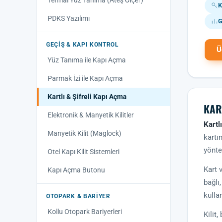
Termal Yüz Tanıma (Ateş Ölçer)
K
PDKS Yazılımı
G
GEÇIŞ & KAPI KONTROL
Ü
Yüz Tanıma ile Kapı Açma
Parmak İzi ile Kapı Açma
Kartlı & Şifreli Kapı Açma
KAR
Elektronik & Manyetik Kilitler
Kartl
Manyetik Kilit (Maglock)
kartı
yönte
Otel Kapı Kilit Sistemleri
Kart 
Kapı Açma Butonu
bağlı
kullan
OTOPARK & BARIYER
Kollu Otopark Bariyerleri
Kilit