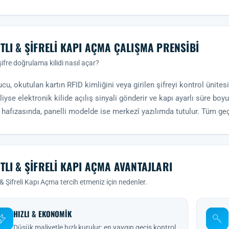
TLI & ŞIFRELI KAPI AÇMA ÇALIŞMA PRENSIBI
ifre doğrulama kilidi nasıl açar?
u, okutulan kartın RFID kimliğini veya girilen şifreyi kontrol ünitesine 
liyse elektronik kilide açılış sinyali gönderir ve kapı ayarlı süre bo
 hafızasında, panelli modelde ise merkezî yazılımda tutulur. Tüm ge
TLI & ŞIFRELI KAPI AÇMA AVANTAJLARI
 & Şifreli Kapı Açma tercih etmeniz için nedenler.
HIZLI & EKONOMIK
Düşük maliyetle hızlı kurulur; en yaygın geçiş kontrol