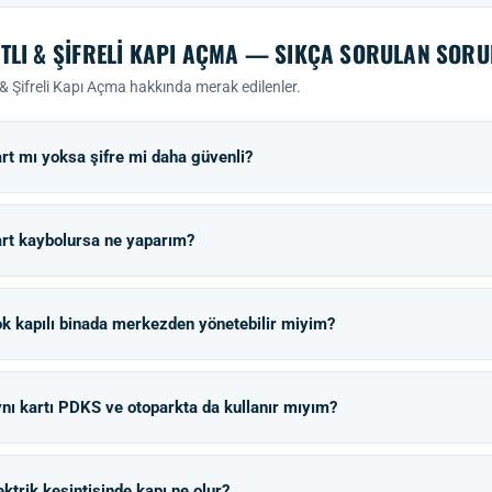
TLI & ŞIFRELI KAPI AÇMA — SIKÇA SORULAN SOR
 & Şifreli Kapı Açma hakkında merak edilenler.
rt mı yoksa şifre mi daha güvenli?
rt kaybolursa ne yaparım?
k kapılı binada merkezden yönetebilir miyim?
nı kartı PDKS ve otoparkta da kullanır mıyım?
ektrik kesintisinde kapı ne olur?