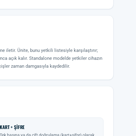
iletir. Ünite, bunu yetkili listesiyle karşılaştırır;
yunca açık kalır. Standalone modelde yetkiler cihazın
çişler zaman damgasıyla kaydedilir.
KART + ŞIFRE
Tek başına ya da çift doğrulama (kart+şifre) olarak