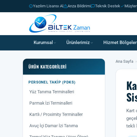
Yazılım Lisansı Al
Arıza Bildirimi
Teknik Destek
Müşter
Kurumsal
Ürünlerimiz
Hizmet Bölgeler
Ana Sayfa
›
ÜRÜN KATEGORILERI
Ka
PERSONEL TAKIP (PDKS)
Si
Yüz Tanıma Terminalleri
Parmak İzi Terminalleri
Kart 
Kartlı / Proximity Terminaller
geçeb
Avuç İçi Damar İzi Tanıma
tekli