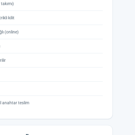
 takımı)
kli kilit
ı (online)
ı
ilir
il anahtar teslim