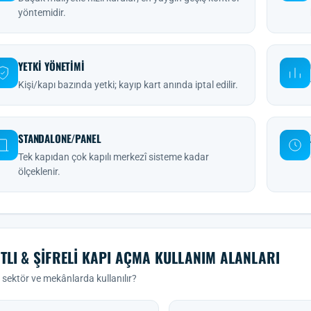
yöntemidir.
YETKI YÖNETIMI
Kişi/kapı bazında yetki; kayıp kart anında iptal edilir.
STANDALONE/PANEL
Tek kapıdan çok kapılı merkezî sisteme kadar
ölçeklenir.
TLI & ŞIFRELI KAPI AÇMA KULLANIM ALANLARI
sektör ve mekânlarda kullanılır?