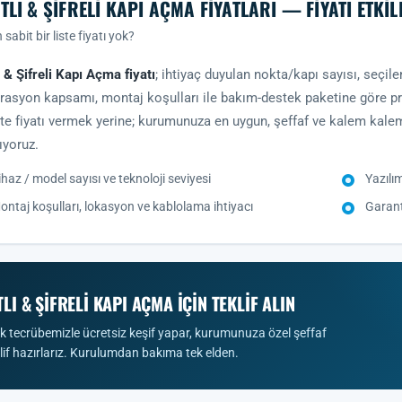
TLI & ŞIFRELI KAPI AÇMA FIYATLARI — FIYATI ETKI
sabit bir liste fiyatı yok?
ı & Şifreli Kapı Açma fiyatı
; ihtiyaç duyulan nokta/kapı sayısı, seçil
rasyon kapsamı, montaj koşulları ile bakım-destek paketine göre pro
iste fiyatı vermek yerine; kurumunuza en uygun, şeffaf ve kalem kalem
ıyoruz.
ihaz / model sayısı ve teknoloji seviyesi
Yazılı
ontaj koşulları, lokasyon ve kablolama ihtiyacı
Garant
LI & ŞIFRELI KAPI AÇMA IÇIN TEKLIF ALIN
lık tecrübemizle ücretsiz keşif yapar, kurumunuza özel şeffaf
klif hazırlarız. Kurulumdan bakıma tek elden.