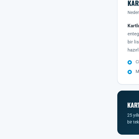
KAR
Neden 
Kartl
enteg
bir l
hazırl
C
M
KART
25 yıl
bir te