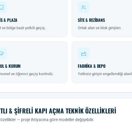
IS & PLAZA
SITE & REZIDANS
 ve bölge bazlı yetkili geçiş.
Ortak alan ve blok girişleri.
UL & KURUM
FABRIKA & DEPO
rsonel ve öğrenci geçiş kontrolü.
Yetkisiz girişin engellendiği alanl
TLI & ŞIFRELI KAPI AÇMA TEKNIK ÖZELLIKLERI
özellikler — proje ihtiyacına göre modeller değişebilir.