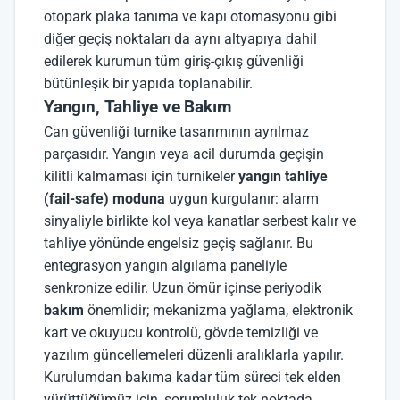
otopark plaka tanıma ve kapı otomasyonu gibi
diğer geçiş noktaları da aynı altyapıya dahil
edilerek kurumun tüm giriş-çıkış güvenliği
bütünleşik bir yapıda toplanabilir.
Yangın, Tahliye ve Bakım
Can güvenliği turnike tasarımının ayrılmaz
parçasıdır. Yangın veya acil durumda geçişin
kilitli kalmaması için turnikeler
yangın tahliye
(fail-safe) moduna
uygun kurgulanır: alarm
sinyaliyle birlikte kol veya kanatlar serbest kalır ve
tahliye yönünde engelsiz geçiş sağlanır. Bu
entegrasyon yangın algılama paneliyle
senkronize edilir. Uzun ömür içinse periyodik
bakım
önemlidir; mekanizma yağlama, elektronik
kart ve okuyucu kontrolü, gövde temizliği ve
yazılım güncellemeleri düzenli aralıklarla yapılır.
Kurulumdan bakıma kadar tüm süreci tek elden
yürüttüğümüz için, sorumluluk tek noktada