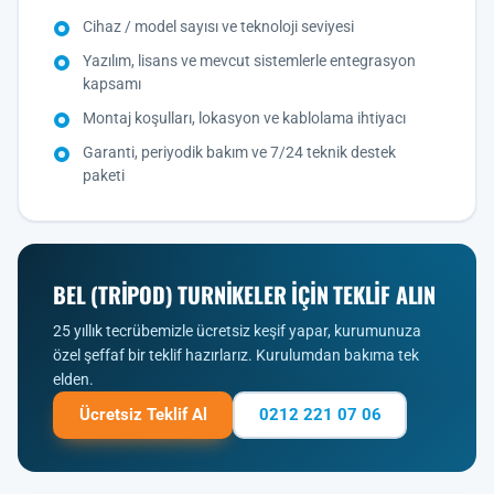
Cihaz / model sayısı ve teknoloji seviyesi
Yazılım, lisans ve mevcut sistemlerle entegrasyon
kapsamı
Montaj koşulları, lokasyon ve kablolama ihtiyacı
Garanti, periyodik bakım ve 7/24 teknik destek
paketi
BEL (TRIPOD) TURNIKELER IÇIN TEKLIF ALIN
25 yıllık tecrübemizle ücretsiz keşif yapar, kurumunuza
özel şeffaf bir teklif hazırlarız. Kurulumdan bakıma tek
elden.
Ücretsiz Teklif Al
0212 221 07 06