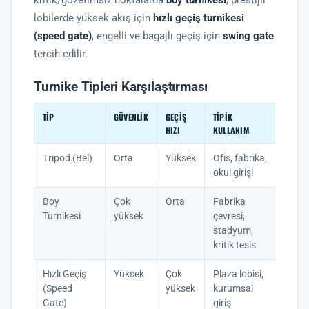
kritik/gözetimsiz noktalarda
boy turnikesi
, prestijli
lobilerde yüksek akış için
hızlı geçiş turnikesi
(speed gate)
, engelli ve bagajlı geçiş için
swing gate
tercih edilir.
Turnike Tipleri Karşılaştırması
TIP
GÜVENLIK
GEÇIŞ
TIPIK
HIZI
KULLANIM
Tripod (Bel)
Orta
Yüksek
Ofis, fabrika,
okul girişi
Boy
Çok
Orta
Fabrika
Turnikesi
yüksek
çevresi,
stadyum,
kritik tesis
Hızlı Geçiş
Yüksek
Çok
Plaza lobisi,
(Speed
yüksek
kurumsal
Gate)
giriş