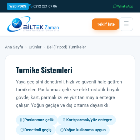
WEB PDKS
0212 221 07 06
WhatsApp
☰
Teklif İste
Ana Sayfa
›
Ürünler
›
Bel (Tripod) Turnikeler
Turnike Sistemleri
Yaya geçişini denetimli, hızlı ve güvenli hale getiren
turnikeler. Paslanmaz çelik ve elektrostatik boyalı
gövde; kart, parmak izi ve yüz tanımayla entegre
çalışır. Yoğun geçişe ve dış ortama dayanıklı.
Paslanmaz çelik
Kart/parmak/yüz entegre
Denetimli geçiş
Yoğun kullanıma uygun