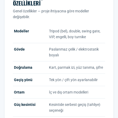
ÖZELLIKLERI
Genel özellikler — proje ihtiyacına göre modeller
değişebilir.
Modeller
Tripod (bel), double, swing gate,
VIP, engelli, boy turnike
Gövde
Paslanmaz çelik / elektrostatik
boyalı
Doğrulama
Kart, parmak izi, yüz tanıma, şifre
Geçiş yönü
Tek yön / çift yön ayarlanabilir
Ortam
İç ve dış ortam modelleri
Güç kesintisi
Kesintide serbest geçiş (tahliye)
seçeneği