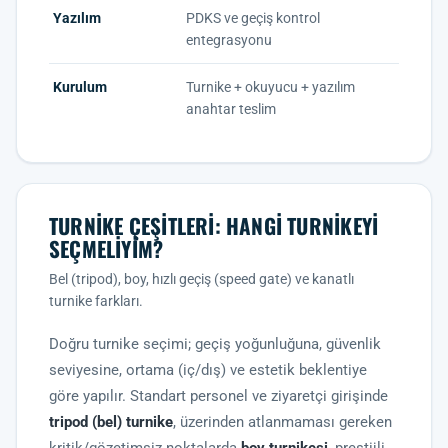
Yazılım
PDKS ve geçiş kontrol
entegrasyonu
Kurulum
Turnike + okuyucu + yazılım
anahtar teslim
TURNIKE ÇEŞITLERI: HANGI TURNIKEYI
SEÇMELIYIM?
Bel (tripod), boy, hızlı geçiş (speed gate) ve kanatlı
turnike farkları.
Doğru turnike seçimi; geçiş yoğunluğuna, güvenlik
seviyesine, ortama (iç/dış) ve estetik beklentiye
göre yapılır. Standart personel ve ziyaretçi girişinde
tripod (bel) turnike
, üzerinden atlanmaması gereken