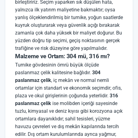
birleştiririz. Seçim yaparken sık düşülen hata,
yalnızca ilk yatırım maliyetine bakmaktır; oysa
yanlış ölçeklendirilmiş bir turnike, yoğun saatlerde
kuyruk oluşturarak veya güvenlik açığı bırakarak
zamanla çok daha yüksek bir maliyet doğurur. Bu
yüzden doğru tip seçimi, geçiş noktasının gerçek
trafiğine ve risk düzeyine göre yapılmalıdır.
Malzeme ve Ortam: 304 mü, 316 mı?
Turnike gövdesinin ömrü büyük ölçüde
paslanmaz çelik kalitesine bağlıdır.
304
paslanmaz çelik
, iç mekân ve normal nemli
ortamlar için standart ve ekonomik seçimdir; ofis,
plaza ve okul girişlerinin çoğunda yeterlidir.
316
paslanmaz çelik
ise molibden içeriği sayesinde
tuzlu, kimyasal ve deniz kıyısı gibi korozyona açık
ortamlara dayanıklıdır; sahil tesisleri, yüzme
havuzu çevreleri ve dış mekân kapılarında tercih
edilir. Dış ortam kurulumlarında ayrıca yağmur,