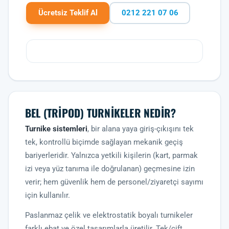
Ücretsiz Teklif Al
0212 221 07 06
BEL (TRIPOD) TURNIKELER NEDIR?
Turnike sistemleri
, bir alana yaya giriş-çıkışını tek
tek, kontrollü biçimde sağlayan mekanik geçiş
bariyerleridir. Yalnızca yetkili kişilerin (kart, parmak
izi veya yüz tanıma ile doğrulanan) geçmesine izin
verir; hem güvenlik hem de personel/ziyaretçi sayımı
için kullanılır.
Paslanmaz çelik ve elektrostatik boyalı turnikeler
farklı ebat ve özel tasarımlarla üretilir. Tek/çift