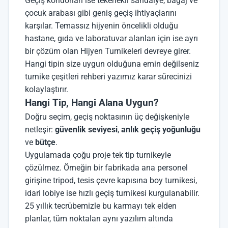
Geçiş
koridorları ise tekerlekli sandalye, bagaj ve
çocuk arabası gibi geniş geçiş ihtiyaçlarını
karşılar. Temassız hijyenin öncelikli olduğu
hastane, gıda ve laboratuvar alanları için ise ayrı
bir çözüm olan
Hijyen Turnikeleri
devreye girer.
Hangi tipin size uygun olduğuna emin değilseniz
turnike çeşitleri rehberi
yazımız karar sürecinizi
kolaylaştırır.
Hangi Tip, Hangi Alana Uygun?
Doğru seçim, geçiş noktasının üç değişkeniyle
netleşir:
güvenlik seviyesi
,
anlık geçiş yoğunluğu
ve
bütçe
.
Uygulamada çoğu proje tek tip turnikeyle
çözülmez. Örneğin bir fabrikada ana personel
girişine tripod, tesis çevre kapısına boy turnikesi,
idari lobiye ise hızlı geçiş turnikesi kurgulanabilir.
25 yıllık tecrübemizle bu karmayı tek elden
planlar, tüm noktaları aynı yazılım altında