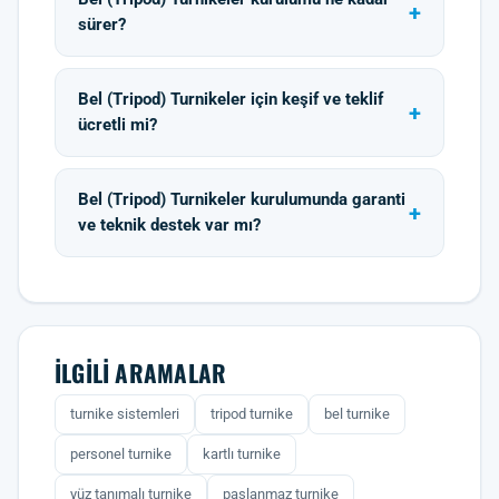
sürer?
Bel (Tripod) Turnikeler için keşif ve teklif
ücretli mi?
Bel (Tripod) Turnikeler kurulumunda garanti
ve teknik destek var mı?
İLGILI ARAMALAR
turnike sistemleri
tripod turnike
bel turnike
personel turnike
kartlı turnike
yüz tanımalı turnike
paslanmaz turnike