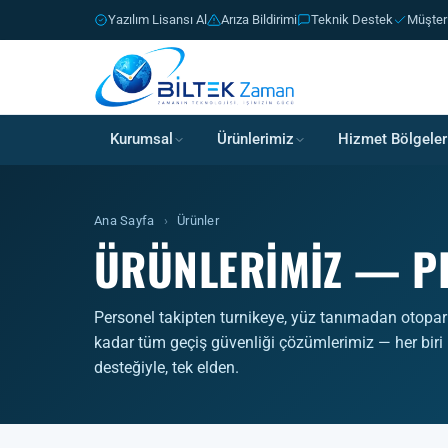
Yazılım Lisansı Al
Arıza Bildirimi
Teknik Destek
Müşter
Kurumsal
Ürünlerimiz
Hizmet Bölgeler
Ana Sayfa
›
Ürünler
ÜRÜNLERIMIZ — PD
Personel takipten turnikeye, yüz tanımadan otopar
kadar tüm geçiş güvenliği çözümlerimiz — her biri
desteğiyle, tek elden.