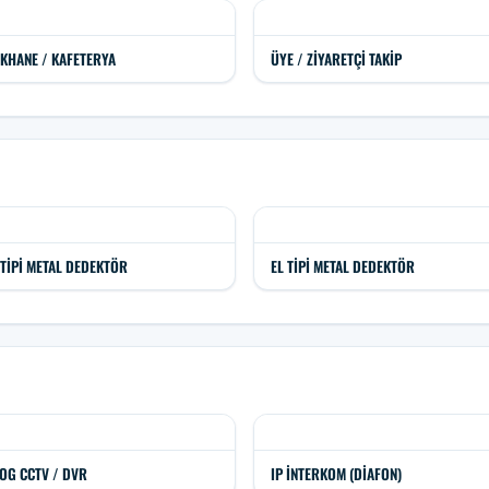
KHANE / KAFETERYA
ÜYE / ZIYARETÇI TAKIP
 TIPI METAL DEDEKTÖR
EL TIPI METAL DEDEKTÖR
OG CCTV / DVR
IP İNTERKOM (DIAFON)