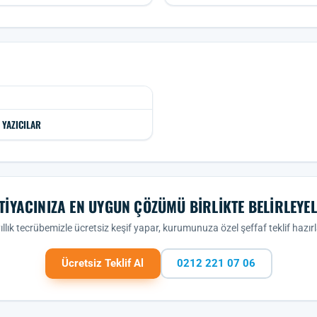
 YAZICILAR
TIYACINIZA EN UYGUN ÇÖZÜMÜ BIRLIKTE BELIRLEYE
ıllık tecrübemizle ücretsiz keşif yapar, kurumunuza özel şeffaf teklif hazırl
Ücretsiz Teklif Al
0212 221 07 06