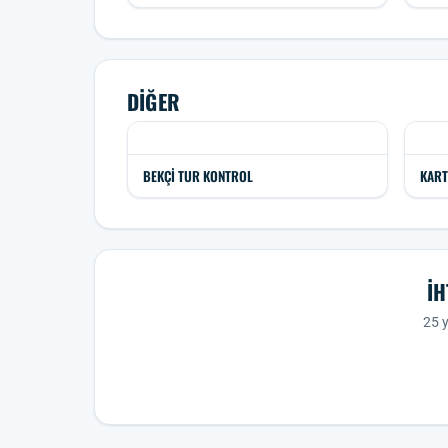
DIĞER
BEKÇI TUR KONTROL
KART
İH
25 y