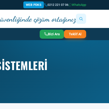
WEB PDKS
0212 221 07 06
WhatsApp
 güvenliğinde çözüm ortağınız
Bizi Ara
Teklif Al
SISTEMLERI