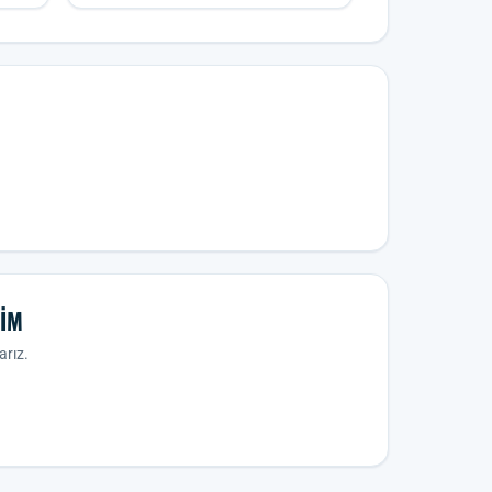
LIM
arız.