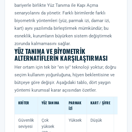
bariyerle birlikte
Yüz Tanıma ile Kapı Açma
senaryolarını da yönetir. Farklı birimlerde farklı
biyometrik yöntemleri (yüz, parmak izi, damar izi,
kart) aynı yazılımda birleştirmek mümkündür; bu
esneklik, kurumların büyürken sistem değiştirmek
zorunda kalmamasını sağlar.
YÜZ TANIMA VE BIYOMETRIK
ALTERNATIFLERIN KARŞILAŞTIRMASI
Her ortam için tek bir "en iyi" teknoloji yoktur; doğru
seçim kullanım yoğunluğuna, hijyen beklentisine ve
bütçeye göre değişir. Aşağıdaki tablo, dört yaygın
yöntemi kurumsal karar açısından özetler.
KRITER
YÜZ TANIMA
PARMAK
KART / ŞIFRE
DAMAR İZ
İZI
Güvenlik
Çok
Yüksek
Düşük
Çok yük
seviyesi
yüksek
(kopya