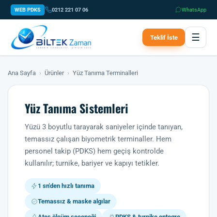
WEB PDKS
0212 221 07 06
WhatsApp
☰
Teklif İste
Ana Sayfa
›
Ürünler
›
Yüz Tanıma Terminalleri
Yüz Tanıma Sistemleri
Yüzü 3 boyutlu tarayarak saniyeler içinde tanıyan,
temassız çalışan biyometrik terminaller. Hem
personel takip (PDKS) hem geçiş kontrolde
kullanılır; turnike, bariyer ve kapıyı tetikler.
1 sn'den hızlı tanıma
Temassız & maske algılar
Ateş ölçüm seçeneği
PDKS & turnike entegre