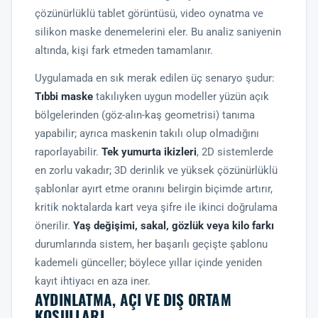
çözünürlüklü tablet görüntüsü, video oynatma ve
silikon maske denemelerini eler. Bu analiz saniyenin
altında, kişi fark etmeden tamamlanır.
Uygulamada en sık merak edilen üç senaryo şudur:
Tıbbi maske
takılıyken uygun modeller yüzün açık
bölgelerinden (göz-alın-kaş geometrisi) tanıma
yapabilir; ayrıca maskenin takılı olup olmadığını
raporlayabilir.
Tek yumurta ikizleri
, 2D sistemlerde
en zorlu vakadır; 3D derinlik ve yüksek çözünürlüklü
şablonlar ayırt etme oranını belirgin biçimde artırır,
kritik noktalarda kart veya şifre ile ikinci doğrulama
önerilir.
Yaş değişimi, sakal, gözlük veya kilo farkı
durumlarında sistem, her başarılı geçişte şablonu
kademeli günceller; böylece yıllar içinde yeniden
kayıt ihtiyacı en aza iner.
AYDINLATMA, AÇI VE DIŞ ORTAM
KOŞULLARI