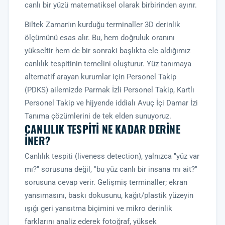
canlı bir yüzü matematiksel olarak birbirinden ayırır.
Biltek Zaman'ın kurduğu terminaller 3D derinlik
ölçümünü esas alır. Bu, hem doğruluk oranını
yükseltir hem de bir sonraki başlıkta ele aldığımız
canlılık tespitinin temelini oluşturur. Yüz tanımaya
alternatif arayan kurumlar için
Personel Takip
(PDKS)
ailemizde
Parmak İzli Personel Takip
,
Kartlı
Personel Takip
ve hijyende iddialı
Avuç İçi Damar İzi
Tanıma
çözümlerini de tek elden sunuyoruz.
CANLILIK TESPITI NE KADAR DERINE
İNER?
Canlılık tespiti (liveness detection), yalnızca "yüz var
mı?" sorusuna değil, "bu yüz canlı bir insana mı ait?"
sorusuna cevap verir. Gelişmiş terminaller; ekran
yansımasını, baskı dokusunu, kağıt/plastik yüzeyin
ışığı geri yansıtma biçimini ve mikro derinlik
farklarını analiz ederek fotoğraf, yüksek