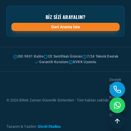
BIZ SIZI ARAYALIM?
Geri Arama İste
ISO 9001 Kalite
CE Sertifikalı Ürünler
7/24 Teknik Destek
Garantili Kurulum
KVKK Uyumlu
Destek
Kayıt
Formu
Kalite
© 2026 Biltek Zaman Güvenlik Sistemleri · Tüm hakları saklıdır.
Politikası
KVKK &
Çerez
Politikası
Tasarım & Yazılım:
Givoti Studios