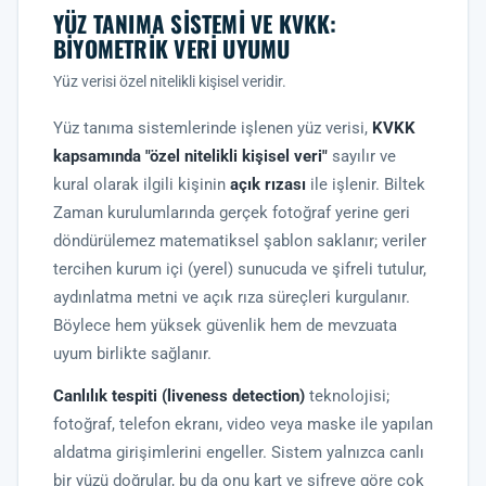
YÜZ TANIMA SISTEMI VE KVKK:
BIYOMETRIK VERI UYUMU
Yüz verisi özel nitelikli kişisel veridir.
Yüz tanıma sistemlerinde işlenen yüz verisi,
KVKK
kapsamında "özel nitelikli kişisel veri"
sayılır ve
kural olarak ilgili kişinin
açık rızası
ile işlenir. Biltek
Zaman kurulumlarında gerçek fotoğraf yerine geri
döndürülemez matematiksel şablon saklanır; veriler
tercihen kurum içi (yerel) sunucuda ve şifreli tutulur,
aydınlatma metni ve açık rıza süreçleri kurgulanır.
Böylece hem yüksek güvenlik hem de mevzuata
uyum birlikte sağlanır.
Canlılık tespiti (liveness detection)
teknolojisi;
fotoğraf, telefon ekranı, video veya maske ile yapılan
aldatma girişimlerini engeller. Sistem yalnızca canlı
bir yüzü doğrular, bu da onu kart ve şifreye göre çok