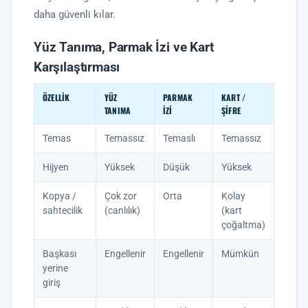
daha güvenli kılar.
Yüz Tanıma, Parmak İzi ve Kart
Karşılaştırması
ÖZELLIK
YÜZ
PARMAK
KART /
TANIMA
İZI
ŞIFRE
Temas
Temassız
Temaslı
Temassız
Hijyen
Yüksek
Düşük
Yüksek
Kopya /
Çok zor
Orta
Kolay
sahtecilik
(canlılık)
(kart
çoğaltma)
Başkası
Engellenir
Engellenir
Mümkün
yerine
giriş