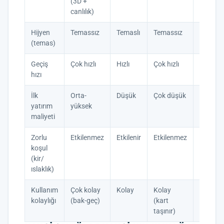
(3D +
canlılık)
Hijyen
Temassız
Temaslı
Temassız
Temass
(temas)
Geçiş
Çok hızlı
Hızlı
Çok hızlı
Hızlı
hızı
İlk
Orta-
Düşük
Çok düşük
Yüksek
yatırım
yüksek
maliyeti
Zorlu
Etkilenmez
Etkilenir
Etkilenmez
Etkilen
koşul
(kir/
ıslaklık)
Kullanım
Çok kolay
Kolay
Kolay
Kolay
kolaylığı
(bak-geç)
(kart
taşınır)