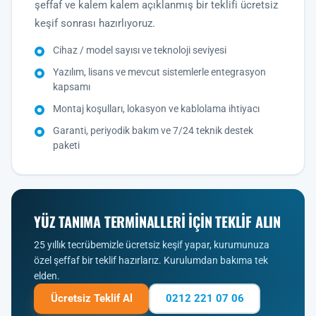
şeffaf ve kalem kalem açıklanmış bir teklifi ücretsiz
keşif sonrası hazırlıyoruz.
Cihaz / model sayısı ve teknoloji seviyesi
Yazılım, lisans ve mevcut sistemlerle entegrasyon
kapsamı
Montaj koşulları, lokasyon ve kablolama ihtiyacı
Garanti, periyodik bakım ve 7/24 teknik destek
paketi
YÜZ TANIMA TERMINALLERI IÇIN TEKLIF ALIN
25 yıllık tecrübemizle ücretsiz keşif yapar, kurumunuza
özel şeffaf bir teklif hazırlarız. Kurulumdan bakıma tek
elden.
Ücretsiz Teklif Al
0212 221 07 06