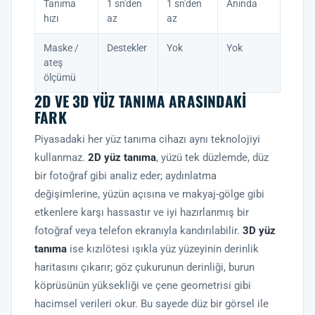
Tanıma
1 sn'den
1 sn'den
Anında
hızı
az
az
Maske /
Destekler
Yok
Yok
ateş
ölçümü
2D VE 3D YÜZ TANIMA ARASINDAKI
FARK
Piyasadaki her yüz tanıma cihazı aynı teknolojiyi
kullanmaz.
2D yüz tanıma
, yüzü tek düzlemde, düz
bir fotoğraf gibi analiz eder; aydınlatma
değişimlerine, yüzün açısına ve makyaj-gölge gibi
etkenlere karşı hassastır ve iyi hazırlanmış bir
fotoğraf veya telefon ekranıyla kandırılabilir.
3D yüz
tanıma
ise kızılötesi ışıkla yüz yüzeyinin derinlik
haritasını çıkarır; göz çukurunun derinliği, burun
köprüsünün yüksekliği ve çene geometrisi gibi
hacimsel verileri okur. Bu sayede düz bir görsel ile