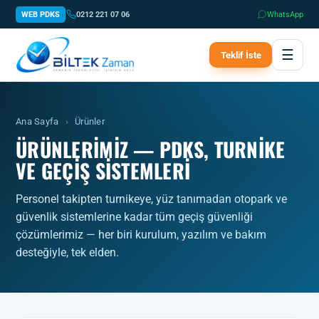
WEB PDKS
0212 221 07 06
WhatsApp
☰
Teklif İste
Ana Sayfa
›
Ürünler
ÜRÜNLERIMIZ — PDKS, TURNIKE
VE GEÇIŞ SISTEMLERI
Personel takipten turnikeye, yüz tanımadan otopark ve
güvenlik sistemlerine kadar tüm geçiş güvenliği
çözümlerimiz — her biri kurulum, yazılım ve bakım
desteğiyle, tek elden.