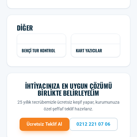
DIĞER
BEKÇI TUR KONTROL
KART YAZICILAR
İHTIYACINIZA EN UYGUN ÇÖZÜMÜ
BIRLIKTE BELIRLEYELIM
25 yıllık tecrübemizle ücretsiz keşif yapar, kurumunuza
özel şeffaf teklif hazırlarız.
Ücretsiz Teklif Al
0212 221 07 06