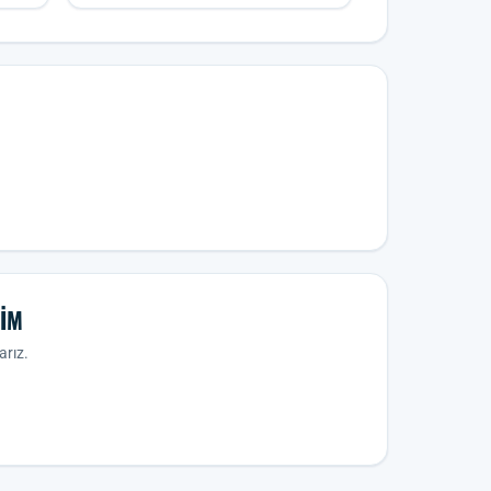
LIM
arız.