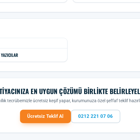
 YAZICILAR
TIYACINIZA EN UYGUN ÇÖZÜMÜ BIRLIKTE BELIRLEYE
ıllık tecrübemizle ücretsiz keşif yapar, kurumunuza özel şeffaf teklif hazırl
Ücretsiz Teklif Al
0212 221 07 06