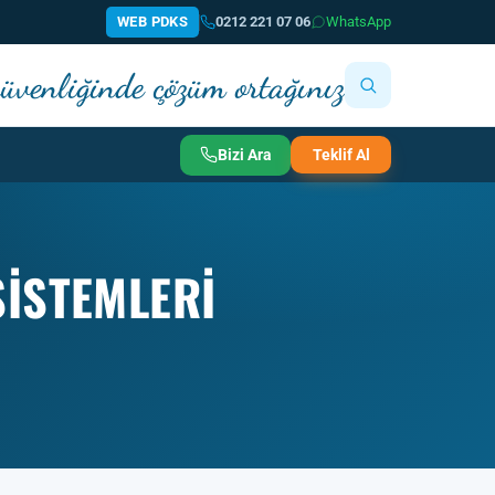
WEB PDKS
0212 221 07 06
WhatsApp
 güvenliğinde çözüm ortağınız
Bizi Ara
Teklif Al
SISTEMLERI