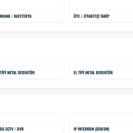
KHANE / KAFETERYA
ÜYE / ZIYARETÇI TAKIP
 TIPI METAL DEDEKTÖR
EL TIPI METAL DEDEKTÖR
OG CCTV / DVR
IP İNTERKOM (DIAFON)