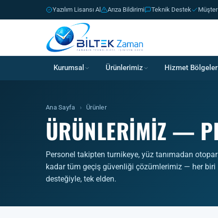
Yazılım Lisansı Al
Arıza Bildirimi
Teknik Destek
Müşter
Kurumsal
Ürünlerimiz
Hizmet Bölgeler
Ana Sayfa
›
Ürünler
ÜRÜNLERIMIZ — PD
Personel takipten turnikeye, yüz tanımadan otopar
kadar tüm geçiş güvenliği çözümlerimiz — her biri
desteğiyle, tek elden.