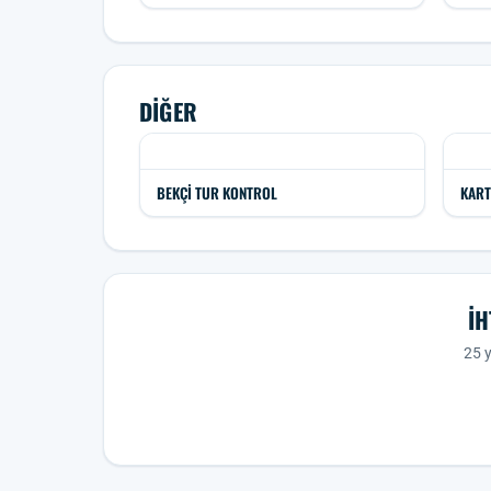
DIĞER
BEKÇI TUR KONTROL
KART
İH
25 y