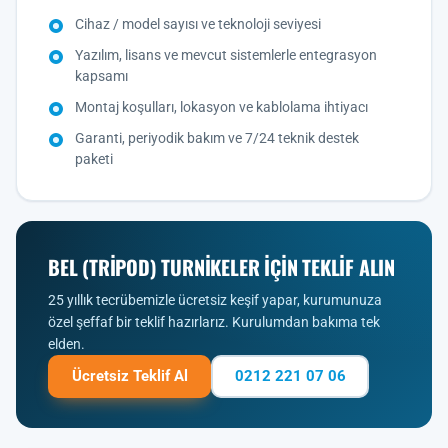
Cihaz / model sayısı ve teknoloji seviyesi
Yazılım, lisans ve mevcut sistemlerle entegrasyon
kapsamı
Montaj koşulları, lokasyon ve kablolama ihtiyacı
Garanti, periyodik bakım ve 7/24 teknik destek
paketi
BEL (TRIPOD) TURNIKELER IÇIN TEKLIF ALIN
25 yıllık tecrübemizle ücretsiz keşif yapar, kurumunuza
özel şeffaf bir teklif hazırlarız. Kurulumdan bakıma tek
elden.
Ücretsiz Teklif Al
0212 221 07 06