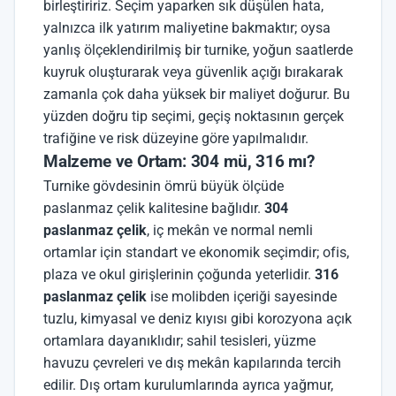
birleştiririz. Seçim yaparken sık düşülen hata,
yalnızca ilk yatırım maliyetine bakmaktır; oysa
yanlış ölçeklendirilmiş bir turnike, yoğun saatlerde
kuyruk oluşturarak veya güvenlik açığı bırakarak
zamanla çok daha yüksek bir maliyet doğurur. Bu
yüzden doğru tip seçimi, geçiş noktasının gerçek
trafiğine ve risk düzeyine göre yapılmalıdır.
Malzeme ve Ortam: 304 mü, 316 mı?
Turnike gövdesinin ömrü büyük ölçüde
paslanmaz çelik kalitesine bağlıdır.
304
paslanmaz çelik
, iç mekân ve normal nemli
ortamlar için standart ve ekonomik seçimdir; ofis,
plaza ve okul girişlerinin çoğunda yeterlidir.
316
paslanmaz çelik
ise molibden içeriği sayesinde
tuzlu, kimyasal ve deniz kıyısı gibi korozyona açık
ortamlara dayanıklıdır; sahil tesisleri, yüzme
havuzu çevreleri ve dış mekân kapılarında tercih
edilir. Dış ortam kurulumlarında ayrıca yağmur,