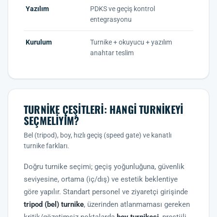
Yazılım
PDKS ve geçiş kontrol
entegrasyonu
Kurulum
Turnike + okuyucu + yazılım
anahtar teslim
TURNIKE ÇEŞITLERI: HANGI TURNIKEYI
SEÇMELIYIM?
Bel (tripod), boy, hızlı geçiş (speed gate) ve kanatlı
turnike farkları.
Doğru turnike seçimi; geçiş yoğunluğuna, güvenlik
seviyesine, ortama (iç/dış) ve estetik beklentiye
göre yapılır. Standart personel ve ziyaretçi girişinde
tripod (bel) turnike
, üzerinden atlanmaması gereken