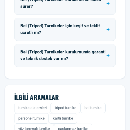
sürer?
Bel (Tripod) Turnikeler için keşif ve teklif
ücretli mi?
Bel (Tripod) Turnikeler kurulumunda garanti
ve teknik destek var mı?
İLGILI ARAMALAR
turnike sistemleri
tripod turnike
bel turnike
personel turnike
kartlı turnike
yüz tanımalı turnike
paslanmaz turnike