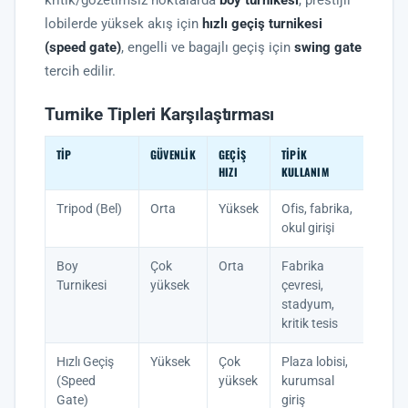
kritik/gözetimsiz noktalarda
boy turnikesi
, prestijli
lobilerde yüksek akış için
hızlı geçiş turnikesi
(speed gate)
, engelli ve bagajlı geçiş için
swing gate
tercih edilir.
Turnike Tipleri Karşılaştırması
TIP
GÜVENLIK
GEÇIŞ
TIPIK
HIZI
KULLANIM
Tripod (Bel)
Orta
Yüksek
Ofis, fabrika,
okul girişi
Boy
Çok
Orta
Fabrika
Turnikesi
yüksek
çevresi,
stadyum,
kritik tesis
Hızlı Geçiş
Yüksek
Çok
Plaza lobisi,
(Speed
yüksek
kurumsal
Gate)
giriş