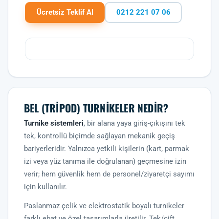
Ücretsiz Teklif Al
0212 221 07 06
BEL (TRIPOD) TURNIKELER NEDIR?
Turnike sistemleri
, bir alana yaya giriş-çıkışını tek
tek, kontrollü biçimde sağlayan mekanik geçiş
bariyerleridir. Yalnızca yetkili kişilerin (kart, parmak
izi veya yüz tanıma ile doğrulanan) geçmesine izin
verir; hem güvenlik hem de personel/ziyaretçi sayımı
için kullanılır.
Paslanmaz çelik ve elektrostatik boyalı turnikeler
farklı ebat ve özel tasarımlarla üretilir. Tek/çift