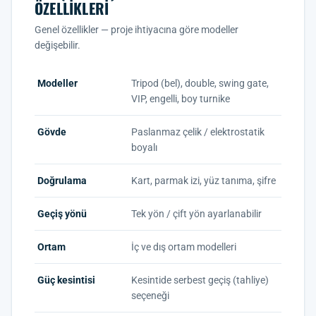
ÖZELLIKLERI
Genel özellikler — proje ihtiyacına göre modeller
değişebilir.
Modeller
Tripod (bel), double, swing gate,
VIP, engelli, boy turnike
Gövde
Paslanmaz çelik / elektrostatik
boyalı
Doğrulama
Kart, parmak izi, yüz tanıma, şifre
Geçiş yönü
Tek yön / çift yön ayarlanabilir
Ortam
İç ve dış ortam modelleri
Güç kesintisi
Kesintide serbest geçiş (tahliye)
seçeneği