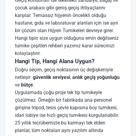
Geçiş
koridorları ise tekerlekli sandalye, bagaj ve
çocuk arabası gibi geniş geçiş ihtiyaçlarını
karşılar. Temassız hijyenin öncelikli olduğu
hastane, gıda ve laboratuvar alanları için ise ayrı
bir çözüm olan
Hijyen Turnikeleri
devreye girer.
Hangi tipin size uygun olduğuna emin değilseniz
turnike çeşitleri rehberi
yazımız karar sürecinizi
kolaylaştırır.
Hangi Tip, Hangi Alana Uygun?
Doğru seçim, geçiş noktasının üç değişkeniyle
netleşir:
güvenlik seviyesi
,
anlık geçiş yoğunluğu
ve
bütçe
.
Uygulamada çoğu proje tek tip turnikeyle
çözülmez. Örneğin bir fabrikada ana personel
girişine tripod, tesis çevre kapısına boy turnikesi,
idari lobiye ise hızlı geçiş turnikesi kurgulanabilir.
25 yıllık tecrübemizle bu karmayı tek elden
planlar, tüm noktaları aynı yazılım altında