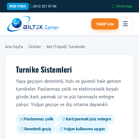
WEB PDKS
0212 221 07 06
WhatsApp
☰
Teklif İste
Ana Sayfa
›
Ürünler
›
Bel (Tripod) Turnikeler
Turnike Sistemleri
Yaya geçişini denetimli, hızlı ve güvenli hale getiren
turnikeler. Paslanmaz çelik ve elektrostatik boyalı
gövde; kart, parmak izi ve yüz tanımayla entegre
çalışır. Yoğun geçişe ve dış ortama dayanıklı.
Paslanmaz çelik
Kart/parmak/yüz entegre
Denetimli geçiş
Yoğun kullanıma uygun