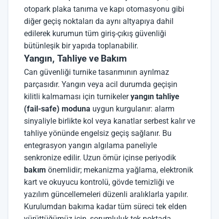
otopark plaka tanıma ve kapı otomasyonu gibi
diğer geçiş noktaları da aynı altyapıya dahil
edilerek kurumun tüm giriş-çıkış güvenliği
bütünleşik bir yapıda toplanabilir.
Yangın, Tahliye ve Bakım
Can güvenliği turnike tasarımının ayrılmaz
parçasıdır. Yangın veya acil durumda geçişin
kilitli kalmaması için turnikeler
yangın tahliye
(fail-safe) moduna
uygun kurgulanır: alarm
sinyaliyle birlikte kol veya kanatlar serbest kalır ve
tahliye yönünde engelsiz geçiş sağlanır. Bu
entegrasyon yangın algılama paneliyle
senkronize edilir. Uzun ömür içinse periyodik
bakım
önemlidir; mekanizma yağlama, elektronik
kart ve okuyucu kontrolü, gövde temizliği ve
yazılım güncellemeleri düzenli aralıklarla yapılır.
Kurulumdan bakıma kadar tüm süreci tek elden
yürüttüğümüz için, sorumluluk tek noktada