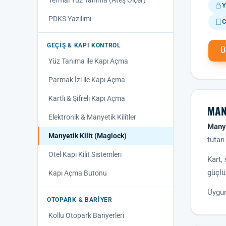
Termal Yüz Tanıma (Ateş Ölçer)
Y
PDKS Yazılımı
C
GEÇIŞ & KAPI KONTROL
Ü
Yüz Tanıma ile Kapı Açma
Parmak İzi ile Kapı Açma
Kartlı & Şifreli Kapı Açma
MAN
Elektronik & Manyetik Kilitler
Manye
Manyetik Kilit (Maglock)
tutan
Otel Kapı Kilit Sistemleri
Kart,
güçlü
Kapı Açma Butonu
Uygun
OTOPARK & BARIYER
Kollu Otopark Bariyerleri