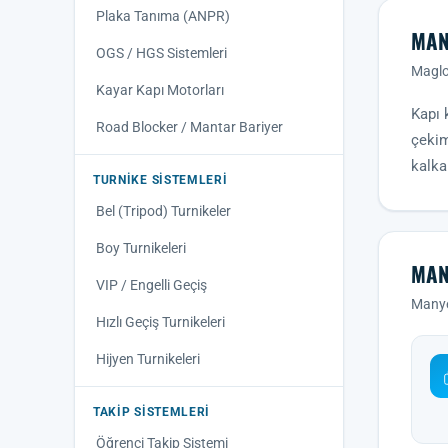
Plaka Tanıma (ANPR)
MAN
OGS / HGS Sistemleri
Magloc
Kayar Kapı Motorları
Kapı 
Road Blocker / Mantar Bariyer
çekim
kalka
TURNIKE SISTEMLERI
Bel (Tripod) Turnikeler
Boy Turnikeleri
MAN
VIP / Engelli Geçiş
Manyet
Hızlı Geçiş Turnikeleri
Hijyen Turnikeleri
TAKIP SISTEMLERI
Öğrenci Takip Sistemi