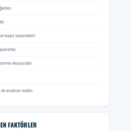
ğerleri
ık)
m kapı) seçenekleri
aparatla)
z tanıma okuyucular
ile anahtar teslim
EYEN FAKTÖRLER