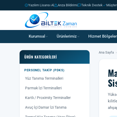
Yazılım Lisansı Al
Arıza Bildirimi
Teknik Destek
Müşter
Kurumsal
Ürünlerimiz
Hizmet Bölgeler
Ana Sayfa
›
ÜRÜN KATEGORILERI
Ma
PERSONEL TAKIP (PDKS)
Si
Yüz Tanıma Terminalleri
Parmak İzi Terminalleri
Yükse
Kartlı / Proximity Terminaller
kilit
Avuç İçi Damar İzi Tanıma
ahşap