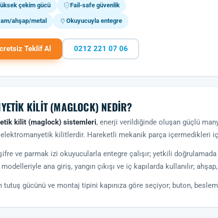
üksek çekim gücü
Fail-safe güvenlik
am/ahşap/metal
Okuyucuyla entegre
cretsiz Teklif Al
0212 221 07 06
YETIK KILIT (MAGLOCK) NEDIR?
tik kilit (maglock) sistemleri
, enerji verildiğinde oluşan güçlü man
 elektromanyetik kilitlerdir. Hareketli mekanik parça içermedikleri iç
 şifre ve parmak izi okuyucularla entegre çalışır; yetkili doğrulamada k
 modelleriyle ana giriş, yangın çıkışı ve iç kapılarda kullanılır; ahşa
 tutuş gücünü ve montaj tipini kapınıza göre seçiyor; buton, beslem