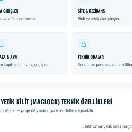
A GIRIŞLER
SITE & REZIDANS
a ve ofis ana kapıları.
Blok ve ortak alan girişleri.
AZA & AVM
TEKNIK ODALAR
 kapılı girişler ve iç geçişler.
Sunucu ve pano odalarının kilitl
YETIK KILIT (MAGLOCK) TEKNIK ÖZELLIKLERI
özellikler — proje ihtiyacına göre modeller değişebilir.
Elektromanyetik kilit (magl