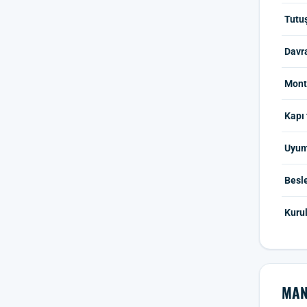
Tutu
Davr
Mont
Kapı 
Uyum
Besl
Kuru
MAN