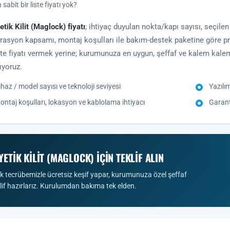
sabit bir liste fiyatı yok?
tik Kilit (Maglock) fiyatı
; ihtiyaç duyulan nokta/kapı sayısı, seçile
rasyon kapsamı, montaj koşulları ile bakım-destek paketine göre pro
iste fiyatı vermek yerine; kurumunuza en uygun, şeffaf ve kalem kalem
ıyoruz.
ihaz / model sayısı ve teknoloji seviyesi
Yazılı
ontaj koşulları, lokasyon ve kablolama ihtiyacı
Garant
ETIK KILIT (MAGLOCK) IÇIN TEKLIF ALIN
lık tecrübemizle ücretsiz keşif yapar, kurumunuza özel şeffaf
klif hazırlarız. Kurulumdan bakıma tek elden.