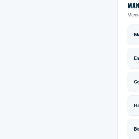
MAN
Manyet
Ma
En
Ca
Ha
Ba