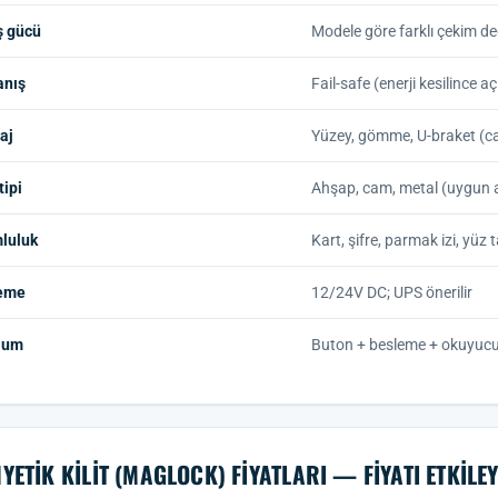
ş gücü
Modele göre farklı çekim de
anış
Fail-safe (enerji kesilince aç
aj
Yüzey, gömme, U-braket (ca
tipi
Ahşap, cam, metal (uygun 
luluk
Kart, şifre, parmak izi, yü
eme
12/24V DC; UPS önerilir
lum
Buton + besleme + okuyucu 
YETIK KILIT (MAGLOCK) FIYATLARI — FIYATI ETKIL