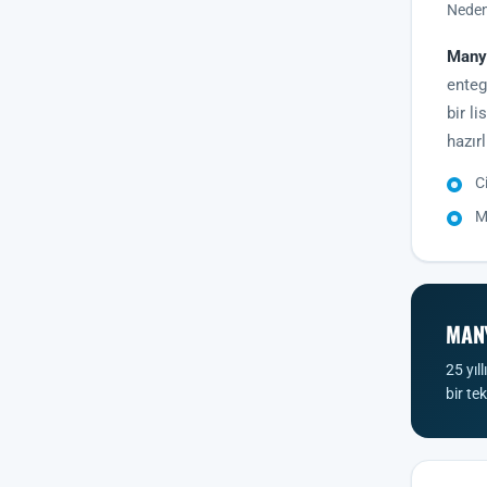
Neden 
Manye
enteg
bir l
hazırl
C
M
MANY
25 yıl
bir te