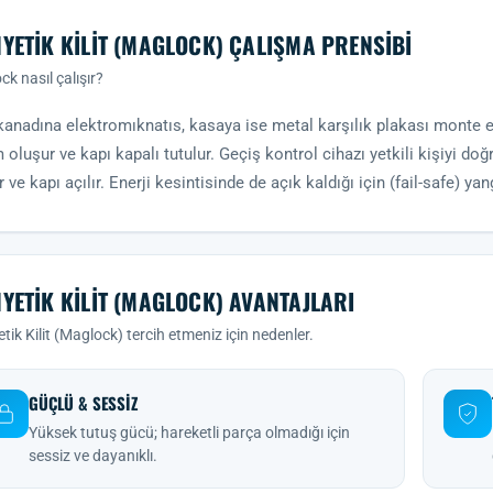
YETIK KILIT (MAGLOCK) ÇALIŞMA PRENSIBI
k nasıl çalışır?
kanadına elektromıknatıs, kasaya ise metal karşılık plakası monte edi
 oluşur ve kapı kapalı tutulur. Geçiş kontrol cihazı yetkili kişiyi doğr
r ve kapı açılır. Enerji kesintisinde de açık kaldığı için (fail-safe) y
YETIK KILIT (MAGLOCK) AVANTAJLARI
ik Kilit (Maglock) tercih etmeniz için nedenler.
GÜÇLÜ & SESSIZ
Yüksek tutuş gücü; hareketli parça olmadığı için
sessiz ve dayanıklı.