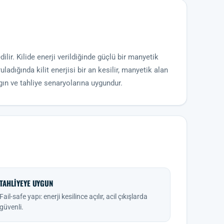
lir. Kilide enerji verildiğinde güçlü bir manyetik
uladığında kilit enerjisi bir an kesilir, manyetik alan
angın ve tahliye senaryolarına uygundur.
TAHLIYEYE UYGUN
Fail-safe yapı: enerji kesilince açılır, acil çıkışlarda
güvenli.