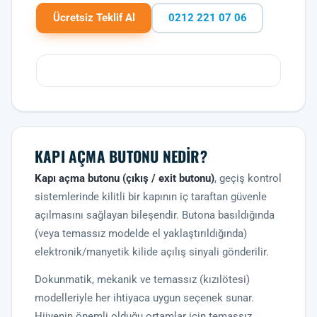
Ücretsiz Teklif Al
0212 221 07 06
KAPI AÇMA BUTONU NEDIR?
Kapı açma butonu (çıkış / exit butonu)
, geçiş kontrol
sistemlerinde kilitli bir kapının iç taraftan güvenle
açılmasını sağlayan bileşendir. Butona basıldığında
(veya temassız modelde el yaklaştırıldığında)
elektronik/manyetik kilide açılış sinyali gönderilir.
Dokunmatik, mekanik ve temassız (kızılötesi)
modelleriyle her ihtiyaca uygun seçenek sunar.
Hijyenin önemli olduğu ortamlar için temassız