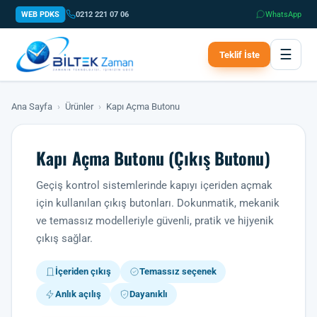
WEB PDKS
0212 221 07 06
WhatsApp
☰
Teklif İste
Ana Sayfa
›
Ürünler
›
Kapı Açma Butonu
Kapı Açma Butonu (Çıkış Butonu)
Geçiş kontrol sistemlerinde kapıyı içeriden açmak
için kullanılan çıkış butonları. Dokunmatik, mekanik
ve temassız modelleriyle güvenli, pratik ve hijyenik
çıkış sağlar.
İçeriden çıkış
Temassız seçenek
Anlık açılış
Dayanıklı