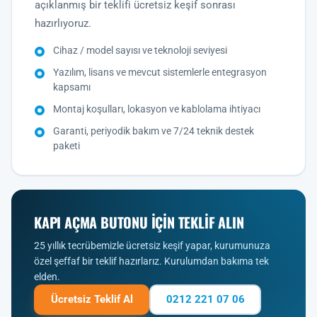
açıklanmış bir teklifi ücretsiz keşif sonrası
hazırlıyoruz.
Cihaz / model sayısı ve teknoloji seviyesi
Yazılım, lisans ve mevcut sistemlerle entegrasyon
kapsamı
Montaj koşulları, lokasyon ve kablolama ihtiyacı
Garanti, periyodik bakım ve 7/24 teknik destek
paketi
KAPI AÇMA BUTONU IÇIN TEKLIF ALIN
25 yıllık tecrübemizle ücretsiz keşif yapar, kurumunuza
özel şeffaf bir teklif hazırlarız. Kurulumdan bakıma tek
elden.
Ücretsiz Teklif Al
0212 221 07 06