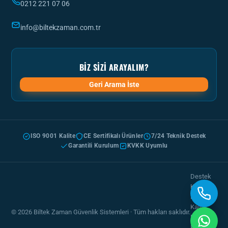
0212 221 07 06
info@biltekzaman.com.tr
BIZ SIZI ARAYALIM?
Geri Arama İste
ISO 9001 Kalite
CE Sertifikalı Ürünler
7/24 Teknik Destek
Garantili Kurulum
KVKK Uyumlu
Destek
Kayıt
Formu
Kalite
© 2026 Biltek Zaman Güvenlik Sistemleri · Tüm hakları saklıdır.
Politikası
KVKK &