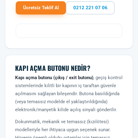
Ücretsiz Teklif Al
0212 221 07 06
KAPI AÇMA BUTONU NEDIR?
Kapı açma butonu (çıkış / exit butonu)
, geçiş kontrol
sistemlerinde kilitli bir kapının iç taraftan güvenle
açılmasını sağlayan bileşendir. Butona basıldığında
(veya temassız modelde el yaklaştırıldığında)
elektronik/manyetik kilide açılış sinyali gönderilir.
Dokunmatik, mekanik ve temassız (kızılötesi)
modelleriyle her ihtiyaca uygun seçenek sunar.
Hijyenin önemli olduğu ortamlar için temassız