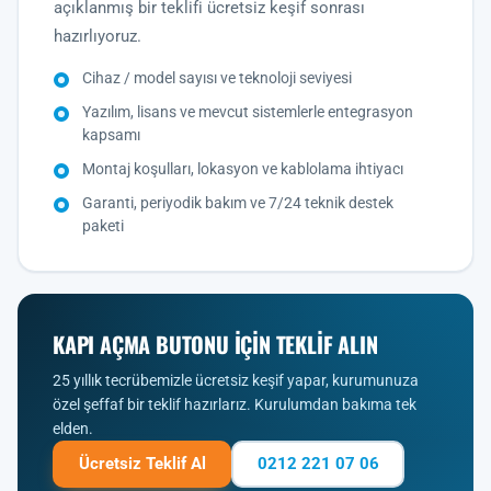
açıklanmış bir teklifi ücretsiz keşif sonrası
hazırlıyoruz.
Cihaz / model sayısı ve teknoloji seviyesi
Yazılım, lisans ve mevcut sistemlerle entegrasyon
kapsamı
Montaj koşulları, lokasyon ve kablolama ihtiyacı
Garanti, periyodik bakım ve 7/24 teknik destek
paketi
KAPI AÇMA BUTONU IÇIN TEKLIF ALIN
25 yıllık tecrübemizle ücretsiz keşif yapar, kurumunuza
özel şeffaf bir teklif hazırlarız. Kurulumdan bakıma tek
elden.
Ücretsiz Teklif Al
0212 221 07 06