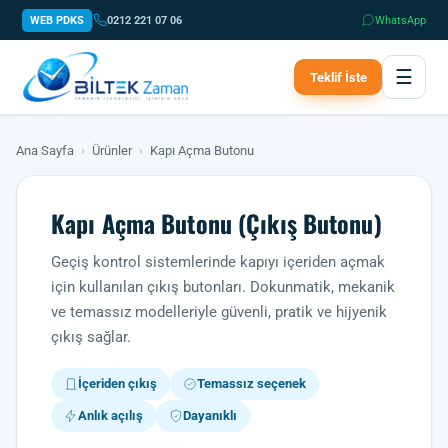
WEB PDKS
0212 221 07 06
WhatsApp
☰
Teklif İste
Ana Sayfa
›
Ürünler
›
Kapı Açma Butonu
Kapı Açma Butonu (Çıkış Butonu)
Geçiş kontrol sistemlerinde kapıyı içeriden açmak
için kullanılan çıkış butonları. Dokunmatik, mekanik
ve temassız modelleriyle güvenli, pratik ve hijyenik
çıkış sağlar.
İçeriden çıkış
Temassız seçenek
Anlık açılış
Dayanıklı