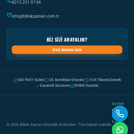
0212 221 07 06
info@biltekzaman.com.tr
BIZ SIZI ARAYALIM?
Geri Arama İste
ISO 9001 Kalite
CE Sertifikalı Ürünler
7/24 Teknik Destek
Garantili Kurulum
KVKK Uyumlu
Destek
Kayıt
Formu
Kalite
© 2026 Biltek Zaman Güvenlik Sistemleri · Tüm hakları saklıdır.
Politikası
KVKK &